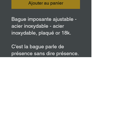
Ajouter au panier
Bague imposante ajustable -
acier inoxydable - acier
inoxydable, plaqué or 18k.
C'est la bague parle de
présence sans dire présence.
Celle qu'on met pour ce sentir
forte, pour ressentir notre
confiance.
Veuillez noter que les
couleurs des bijoux peuvent
légèrement différer selon
l’éclairage ou l’écran utilisé.